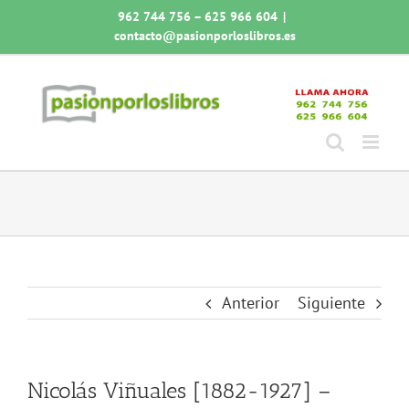
Saltar
962 744 756 – 625 966 604
|
al
contacto@pasionporloslibros.es
contenido
Anterior
Siguiente
Nicolás Viñuales [1882-1927] –