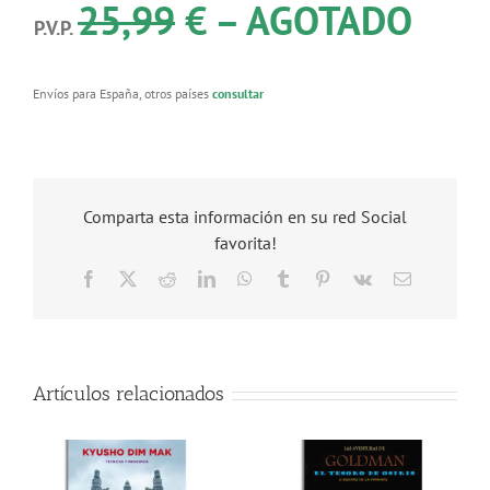
25,99
€ – AGOTADO
P.V.P.
Envíos para España, otros países
consultar
Comparta esta información en su red Social
favorita!
Facebook
X
Reddit
LinkedIn
WhatsApp
Tumblr
Pinterest
Vk
Correo
electrónico
Artículos relacionados