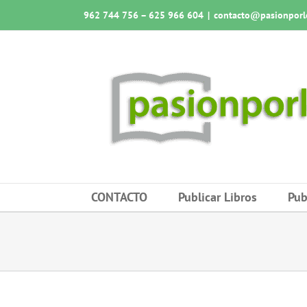
Saltar
962 744 756 – 625 966 604
|
contacto@pasionporlo
al
contenido
CONTACTO
Publicar Libros
Pub