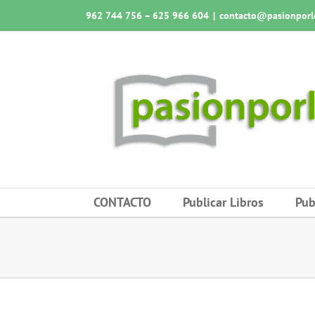
Saltar
962 744 756 – 625 966 604
|
contacto@pasionporlo
al
contenido
CONTACTO
Publicar Libros
Pub