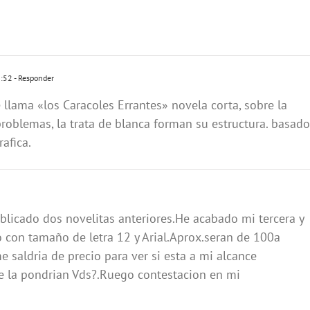
3:52
- Responder
ama «los Caracoles Errantes» novela corta, sobre la
roblemas, la trata de blanca forman su estructura. basado
afica.
ublicado dos novelitas anteriores.He acabado mi tercera y
o con tamaño de letra 12 y Arial.Aprox.seran de 100a
 saldria de precio para ver si esta a mi alcance
me la pondrian Vds?.Ruego contestacion en mi