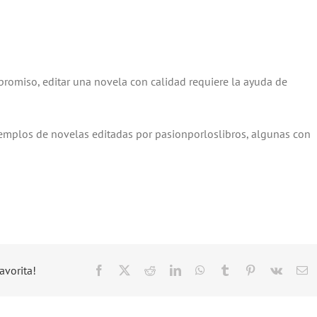
romiso, editar una novela con calidad requiere la ayuda de
emplos de novelas editadas por pasionporloslibros, algunas con
avorita!
Facebook
X
Reddit
LinkedIn
WhatsApp
Tumblr
Pinterest
Vk
C
el