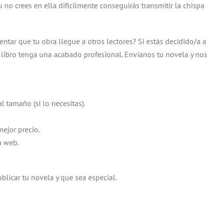
u no crees en ella dificilmente conseguirás transmitir la chispa
ntar que tu obra llegue a otros lectores? Si estás decidido/a a
libro tenga una acabado profesional. Envíanos tu novela y nos
al tamaño (si lo necesitas).
mejor precio.
a web.
licar tu novela y que sea especial.