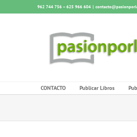
Saltar
962 744 756 – 625 966 604
|
contacto@pasionporlo
al
contenido
CONTACTO
Publicar Libros
Pub