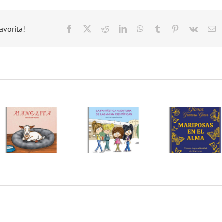
avorita!
Facebook
X
Reddit
LinkedIn
WhatsApp
Tumblr
Pinterest
Vk
C
el