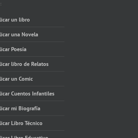
:
icar un libro
licar una Novela
icar Poesía
icar libro de Relatos
licar un Comic
icar Cuentos Infantiles
icar mi Biografía
icar Libro Técnico
icar Libro Educativo