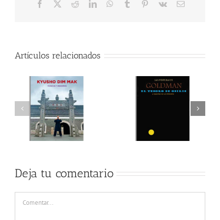
Facebook
X
Reddit
LinkedIn
WhatsApp
Tumblr
Pinterest
Vk
Correo
electrónico
Artículos relacionados
Deja tu comentario
Comentar