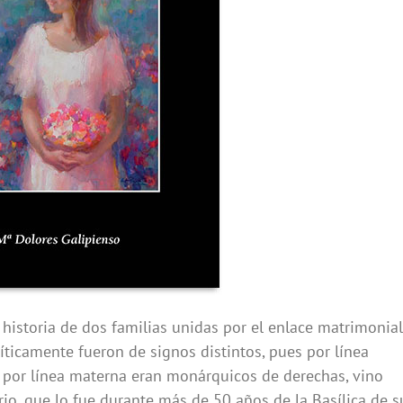
a historia de dos familias unidas por el enlace matrimonial
ticamente fueron de signos distintos, pues por línea
y por línea materna eran monárquicos de derechas, vino
rio, que lo fue durante más de 50 años de la Basílica de s