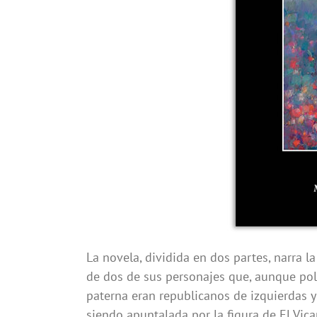
La novela, dividida en dos partes, narra l
de dos de sus personajes que, aunque polí
paterna eran republicanos de izquierdas 
siendo apuntalada por la figura de El Vica