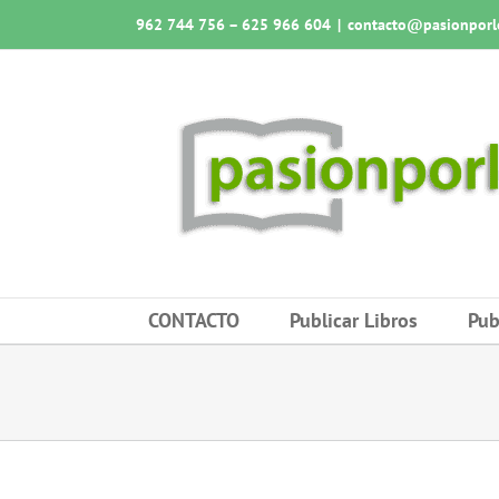
Saltar
962 744 756 – 625 966 604
|
contacto@pasionporlo
al
contenido
CONTACTO
Publicar Libros
Pub