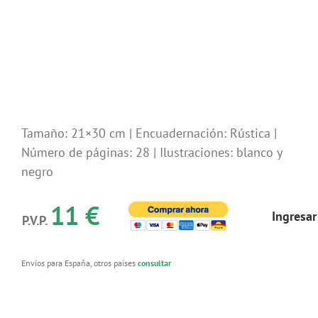
Tamaño: 21×30 cm | Encuadernación: Rústica |
Número de páginas: 28 | Ilustraciones: blanco y
negro
11 €
Ingresar
P.V.P.
Envíos para España, otros países
consultar