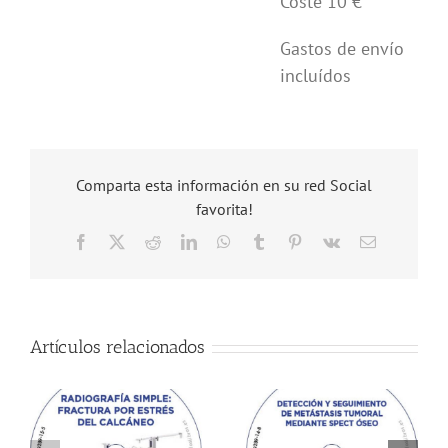
Coste 10 €
Gastos de envío
incluídos
Comparta esta información en su red Social
favorita!
Facebook
X
Reddit
LinkedIn
WhatsApp
Tumblr
Pinterest
Vk
Correo
electrónico
Artículos relacionados