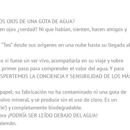
OS OJOS DE UNA GOTA DE AGUA?
nen ojos ¿verdad? Ni que hablan, sienten, hacen amigos y
a “Teo” desde sus orígenes en una nube hasta su llegada a
 si fuese un ser vivo, acompañarla en su viaje y sobre
l primer paso para comprender el valor del agua. Y para
e DESPERTEMOS LA CONCIENCIA Y SENSIBILIDAD DE LOS MÁ
 papel; su fabricación no ha contaminado ni una gota de
lvo mineral, y se produce sin el uso de cloro. Es un
adle’) y completamente biodegradable.
 libro ¡PODRÍA SER LEÍDO DEBAJO DEL AGUA!
 alemán.