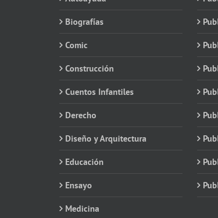
Biografías
Publ
Comic
Publ
Construcción
Pub
Cuentos Infantiles
Publ
Derecho
Publ
Diseño y Arquitectura
Publ
Educación
Publ
Ensayo
Publ
Medicina