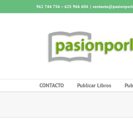
Saltar
962 744 756 – 625 966 604
|
contacto@pasionporlo
al
contenido
CONTACTO
Publicar Libros
Pub