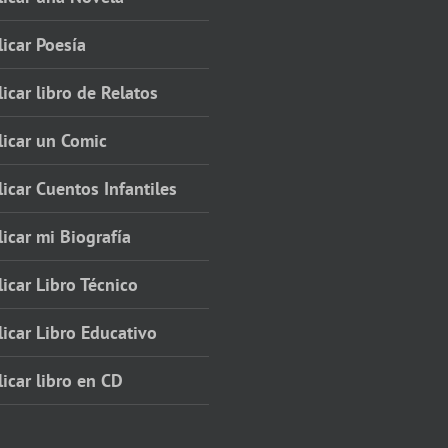
icar Poesía
icar libro de Relatos
licar un Comic
icar Cuentos Infantiles
icar mi Biografía
icar Libro Técnico
icar Libro Educativo
icar libro en CD