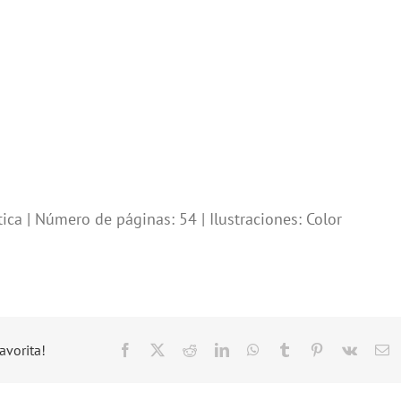
ca | Número de páginas: 54 | Ilustraciones: Color
avorita!
Facebook
X
Reddit
LinkedIn
WhatsApp
Tumblr
Pinterest
Vk
C
el