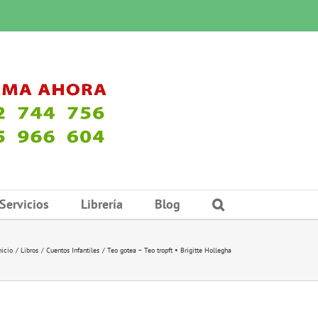
Servicios
Librería
Blog
nicio
Libros
Cuentos Infantiles
Teo gotea – Teo tropft • Brigitte Hollegha