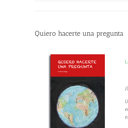
Quiero hacerte una pregunta
L
¡
U
e
e