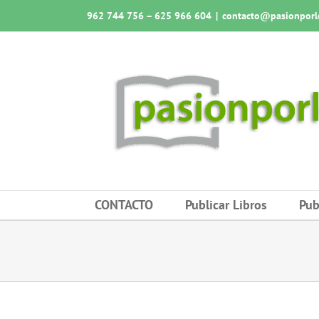
Saltar
962 744 756 – 625 966 604
|
contacto@pasionporlo
al
contenido
CONTACTO
Publicar Libros
Pub