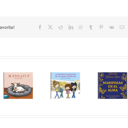
avorita!
Facebook
X
Reddit
LinkedIn
WhatsApp
Tumblr
Pinterest
Vk
C
el