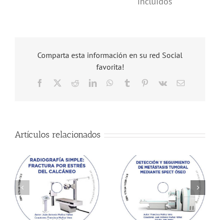
incluídos
Comparta esta información en su red Social
favorita!
Facebook
X
Reddit
LinkedIn
WhatsApp
Tumblr
Pinterest
Vk
Correo
electrónico
Artículos relacionados