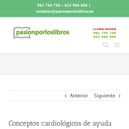
Saltar
962 744 756 – 625 966 604
|
al
contacto@pasionporloslibros.es
contenido
Anterior
Siguiente
Conceptos cardiológicos de ayuda