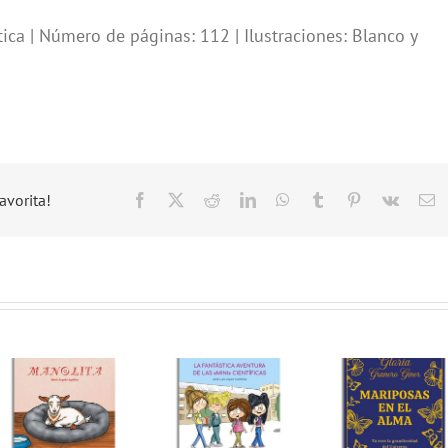
ca | Número de páginas: 112 | Ilustraciones: Blanco y
avorita!
Facebook
X
Reddit
LinkedIn
WhatsApp
Tumblr
Pinterest
Vk
C
el