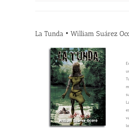
La Tunda • William Suárez Oc
E
u
T
m
s
L
e
v
l