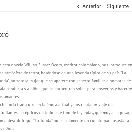
Anterior
Siguiente
oró
n esta novela Willian Suárez Ocoró, escritor colombiano, nos introduce e
na atmósfera de terror, basándose en una leyenda típica de su país “La
unda”, horrorosa mujer que se aparece con aspecto familiar a hombres de
ala conducta y a niños que se encuentran solos, para poseerlos y hacerlo
us amantes.
a historia transcurre en la época actual y nos relata un viaje de
studiantes, escépticos de todo este tipo de leyendas, que muy a su pesar,
an a descubrir que “La Tunda” no es solamente un cuento para asustar a
os niños.