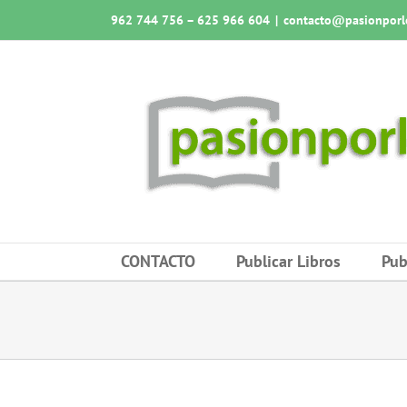
Saltar
962 744 756 – 625 966 604
|
contacto@pasionporlo
al
contenido
CONTACTO
Publicar Libros
Pub