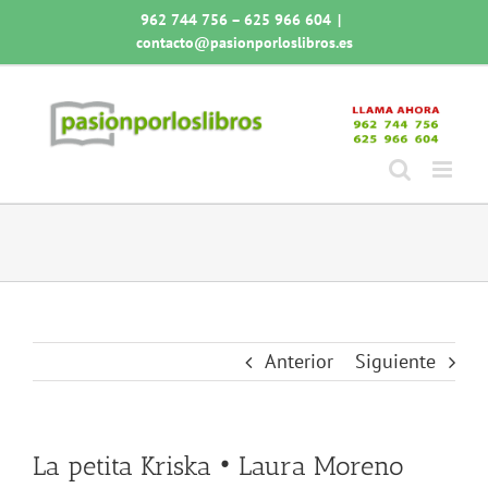
Saltar
962 744 756 – 625 966 604
|
al
contacto@pasionporloslibros.es
contenido
Anterior
Siguiente
La petita Kriska • Laura Moreno