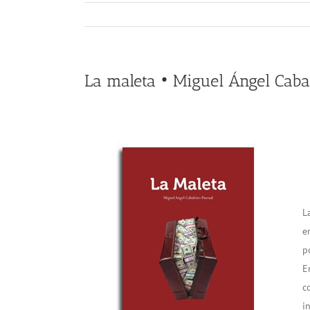
La maleta • Miguel Ángel Caba
L
e
p
E
c
i