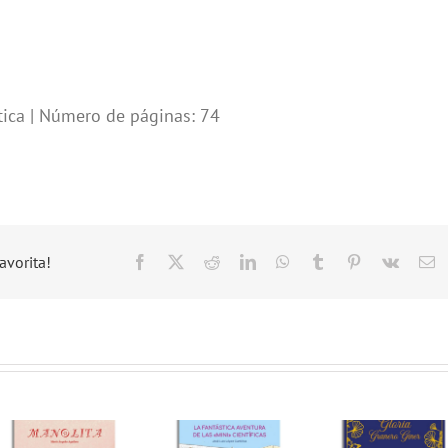
ica | Número de páginas: 74
avorita!
Facebook
X
Reddit
LinkedIn
WhatsApp
Tumblr
Pinterest
Vk
C
el