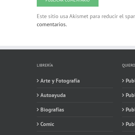
Este sitio usa Akismet para reducir el sp
comentarios.
LIBRERÍA
QUIERO
Arte y Fotografía
Publ
Autoayuda
Pub
Biografías
Publ
Comic
Publ