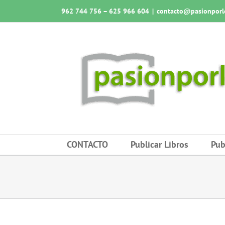
Saltar
962 744 756 – 625 966 604
|
contacto@pasionporlo
al
contenido
CONTACTO
Publicar Libros
Pub