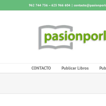
Saltar
962 744 756 – 625 966 604
|
contacto@pasionporlo
al
contenido
CONTACTO
Publicar Libros
Pub