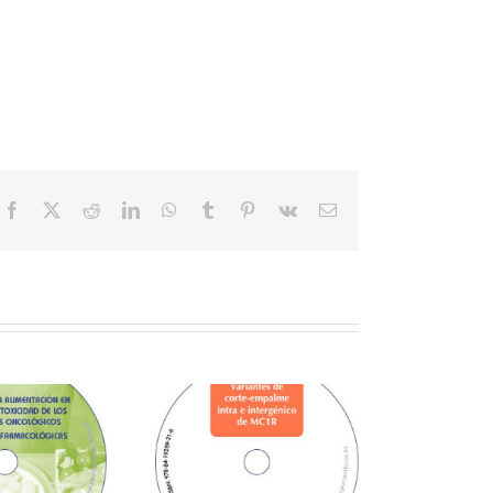
Facebook
X
Reddit
LinkedIn
WhatsApp
Tumblr
Pinterest
Vk
Correo
electrónico