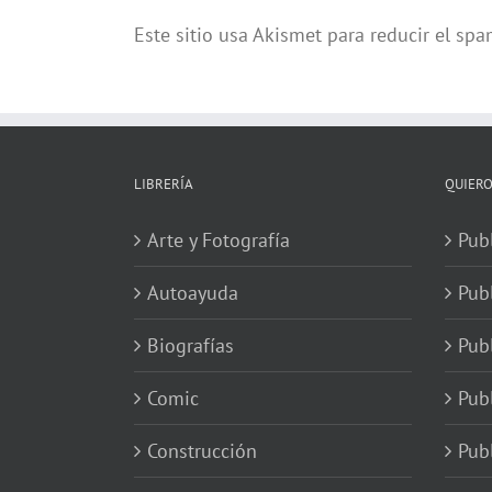
Este sitio usa Akismet para reducir el sp
LIBRERÍA
QUIERO
Arte y Fotografía
Publ
Autoayuda
Pub
Biografías
Publ
Comic
Publ
Construcción
Pub