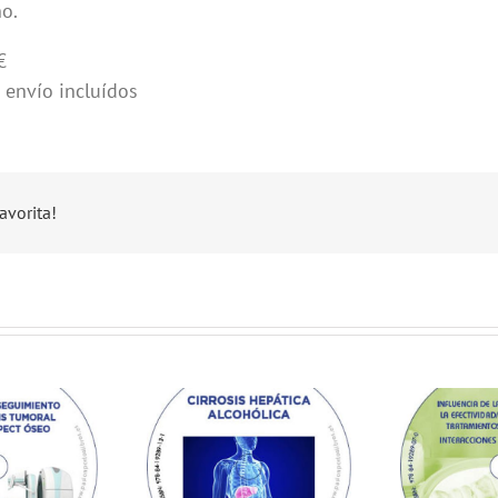
no.
€
 envío incluídos
avorita!