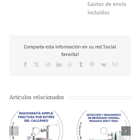
Gastos de envío
incluídos
Comparta esta información en su red Social
favorita!
Facebook
X
Reddit
LinkedIn
WhatsApp
Tumblr
Pinterest
Vk
Correo
electrónico
Artículos relacionados