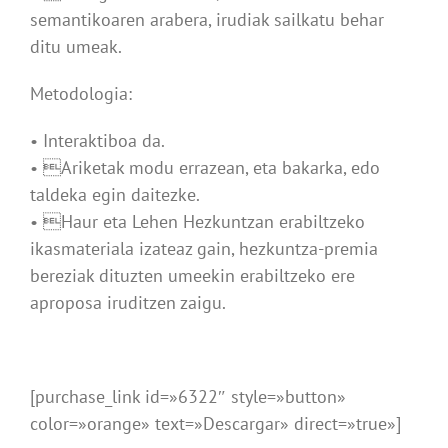
semantikoaren arabera, irudiak sailkatu behar
ditu umeak.
Metodologia:
• Interaktiboa da.
• Ariketak modu errazean, eta bakarka, edo
taldeka egin daitezke.
• Haur eta Lehen Hezkuntzan erabiltzeko
ikasmateriala izateaz gain, hezkuntza-premia
bereziak dituzten umeekin erabiltzeko ere
aproposa iruditzen zaigu.
[purchase_link id=»6322″ style=»button»
color=»orange» text=»Descargar» direct=»true»]