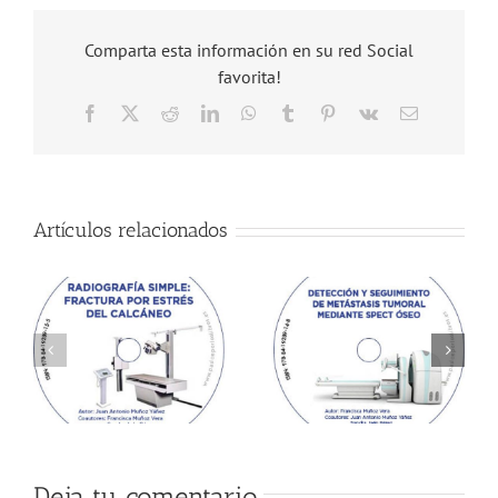
Comparta esta información en su red Social
favorita!
Facebook
X
Reddit
LinkedIn
WhatsApp
Tumblr
Pinterest
Vk
Correo
electrónico
Artículos relacionados
Deja tu comentario