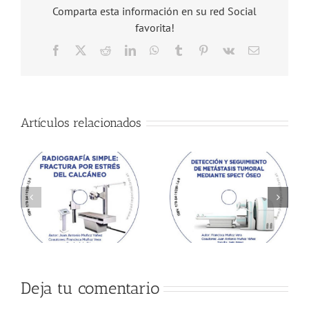
Comparta esta información en su red Social
favorita!
Facebook
X
Reddit
LinkedIn
WhatsApp
Tumblr
Pinterest
Vk
Correo
electrónico
Artículos relacionados
Deja tu comentario