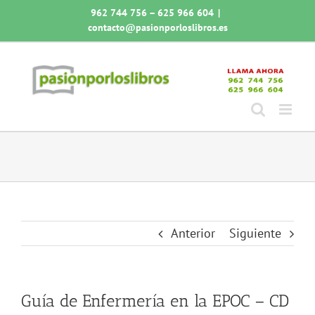
Saltar
962 744 756 – 625 966 604
|
al
contacto@pasionporloslibros.es
contenido
Anterior
Siguiente
Guía de Enfermería en la EPOC – CD