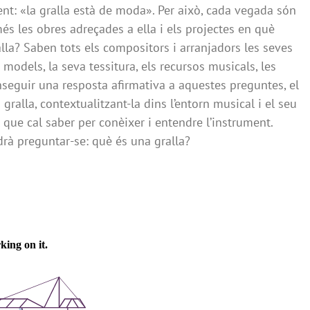
ent: «la gralla està de moda». Per això, cada vegada són
és les obres adreçades a ella i els projectes en què
lla? Saben tots els compositors i arranjadors les seves
 models, la seva tessitura, els recursos musicals, les
onseguir una resposta afirmativa a aquestes preguntes, el
gralla, contextualitzant-la dins l’entorn musical i el seu
el que cal saber per conèixer i entendre l’instrument.
drà preguntar-se: què és una gralla?