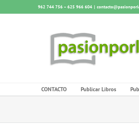
Saltar
962 744 756 – 625 966 604
|
contacto@pasionporlo
al
contenido
CONTACTO
Publicar Libros
Pub