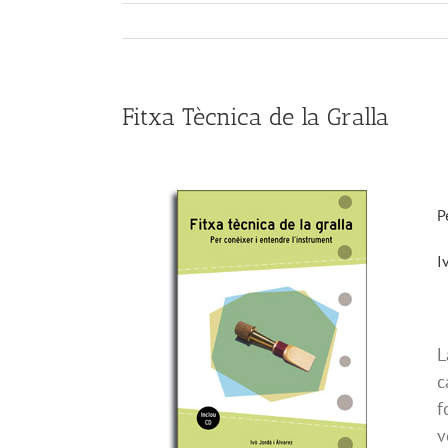
Fitxa Tècnica de la Gralla
P
I
c
f
v