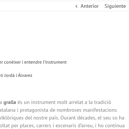
Anterior
Siguiente
er conèixer i entendre l’instrument
vó Jordà i Álvarez
La
gralla
és un instrument molt arrelat a la tradició
atalana i protagonista de nombroses manifestacions
olklòriques del nostre país. Durant dècades, el seu so ha
oltat per places, carrers i escenaris d’arreu, i ho continua