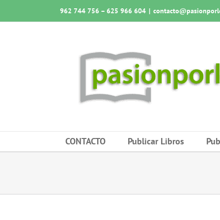
Saltar
962 744 756 – 625 966 604
|
contacto@pasionporlo
al
contenido
CONTACTO
Publicar Libros
Pub