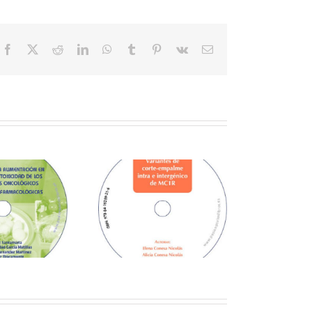
Facebook
X
Reddit
LinkedIn
WhatsApp
Tumblr
Pinterest
Vk
Correo
electrónico