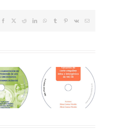
Facebook
X
Reddit
LinkedIn
WhatsApp
Tumblr
Pinterest
Vk
Correo
electrónico