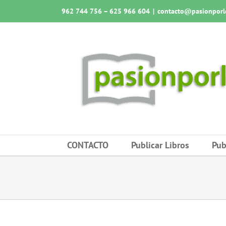
Saltar
962 744 756 – 625 966 604
|
contacto@pasionporlo
al
contenido
CONTACTO
Publicar Libros
Pub