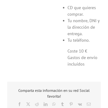
CD que quieres
comprar.
Tu nombre, DNI y
la dirección de
entrega.
Tu teléfono.
Coste 10 €
Gastos de envío
incluídos
Comparta esta información en su red Social
favorita!
Facebook
X
Reddit
LinkedIn
WhatsApp
Tumblr
Pinterest
Vk
Correo
electrónico