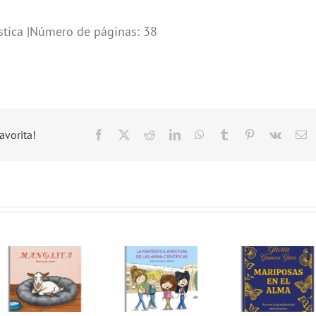
stica |Número de páginas: 38
avorita!
Facebook
X
Reddit
LinkedIn
WhatsApp
Tumblr
Pinterest
Vk
C
el