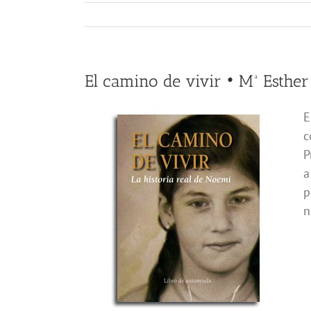
El camino de vivir • Mª Esthe
E
c
P
a
p
n