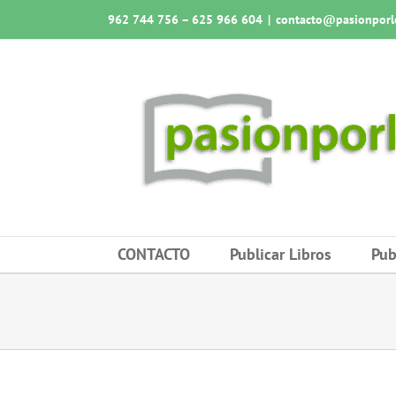
Saltar
962 744 756 – 625 966 604
|
contacto@pasionporlo
al
contenido
CONTACTO
Publicar Libros
Pub