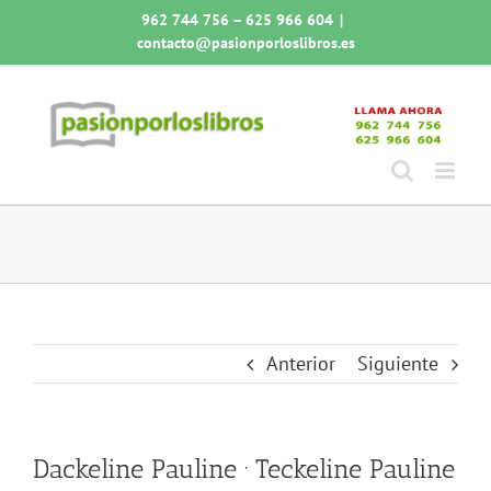
Saltar
962 744 756 – 625 966 604
|
al
contacto@pasionporloslibros.es
contenido
Anterior
Siguiente
Dackeline Pauline · Teckeline Pauline