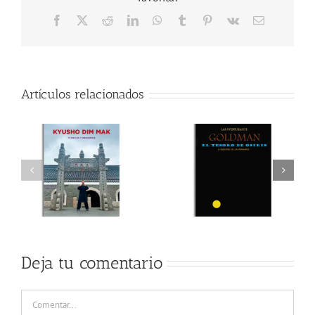
Facebook
X
Reddit
LinkedIn
WhatsApp
Tumblr
Pinterest
Vk
Correo
electrónico
Artículos relacionados
Deja tu comentario
Comentar