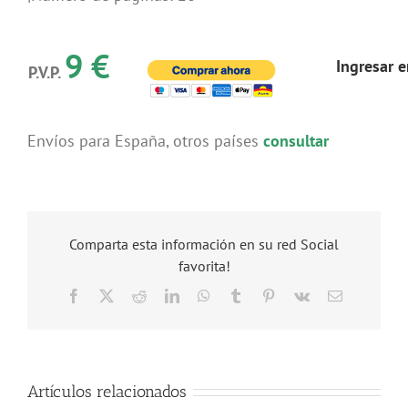
9 €
Ingresar 
P.V.P.
Envíos para España, otros países
consultar
Comparta esta información en su red Social
favorita!
Facebook
X
Reddit
LinkedIn
WhatsApp
Tumblr
Pinterest
Vk
Correo
electrónico
Artículos relacionados