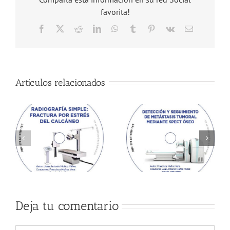
favorita!
Facebook
X
Reddit
LinkedIn
WhatsApp
Tumblr
Pinterest
Vk
Correo
electrónico
Artículos relacionados
Deja tu comentario