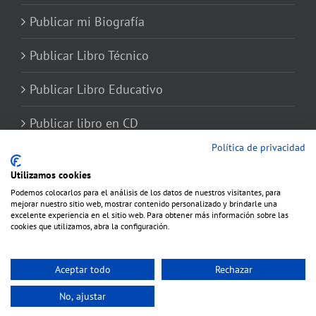
Publicar mi Biografía
Publicar Libro Técnico
Publicar Libro Educativo
Publicar libro en CD
Política de privacidad
Utilizamos cookies
Podemos colocarlos para el análisis de los datos de nuestros visitantes, para
mejorar nuestro sitio web, mostrar contenido personalizado y brindarle una
excelente experiencia en el sitio web. Para obtener más información sobre las
cookies que utilizamos, abra la configuración.
Aceptar todo
Rechazar
Copyright 2012 - 2020 Avada | Todos los derechos reservados | Producido por
No, ajustar
WordPress
|
Theme Fusion