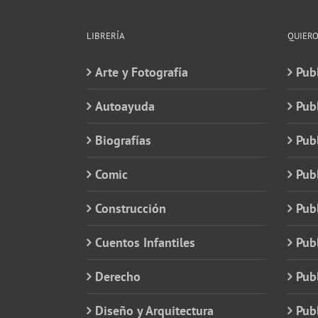
LIBRERÍA
QUIERO
Arte y Fotografía
Publ
Autoayuda
Pub
Biografías
Publ
Comic
Publ
Construcción
Pub
Cuentos Infantiles
Publ
Derecho
Publ
Diseño y Arquitectura
Publ