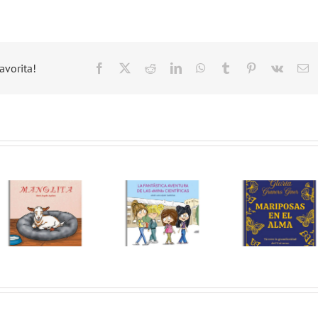
avorita!
Facebook
X
Reddit
LinkedIn
WhatsApp
Tumblr
Pinterest
Vk
C
el