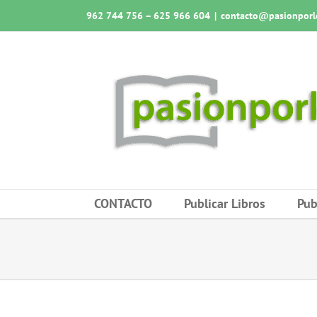
Saltar
962 744 756 – 625 966 604
|
contacto@pasionporlo
al
contenido
CONTACTO
Publicar Libros
Pub