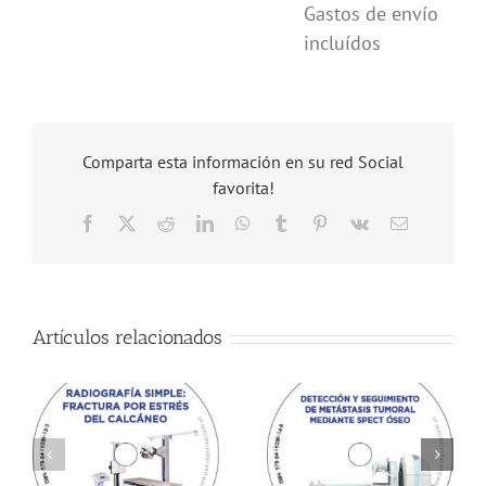
Gastos de envío
incluídos
Comparta esta información en su red Social
favorita!
Facebook
X
Reddit
LinkedIn
WhatsApp
Tumblr
Pinterest
Vk
Correo
electrónico
Artículos relacionados