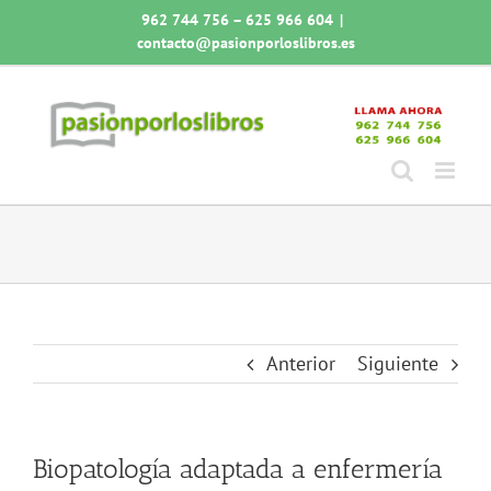
Saltar
962 744 756 – 625 966 604
|
al
contacto@pasionporloslibros.es
contenido
Anterior
Siguiente
Biopatología adaptada a enfermería