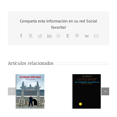
Comparta esta información en su red Social
favorita!
Facebook
X
Reddit
LinkedIn
WhatsApp
Tumblr
Pinterest
Vk
Correo
electrónico
Artículos relacionados