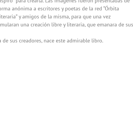
nspiró para crearla. Las imágenes fueron presentadas de
orma anónima a escritores y poetas de la red “Órbita
iteraria” y amigos de la misma, para que una vez
ularan una creación libre y literaria, que emanara de su
 de sus creadores, nace este admirable libro.