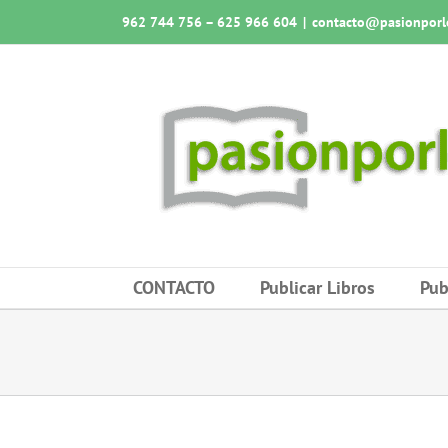
Saltar
962 744 756 – 625 966 604
|
contacto@pasionporlo
al
contenido
CONTACTO
Publicar Libros
Pub