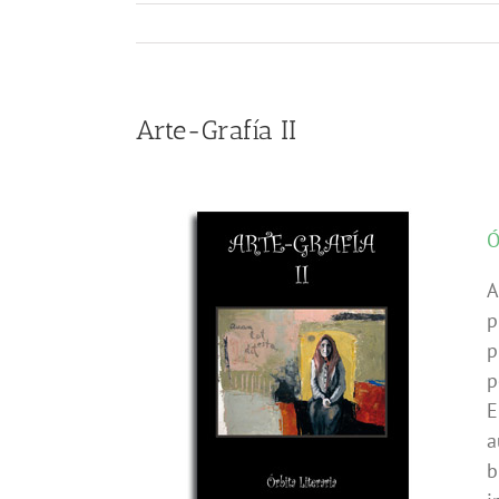
Arte-Grafía II
Ó
A
p
p
p
E
a
b