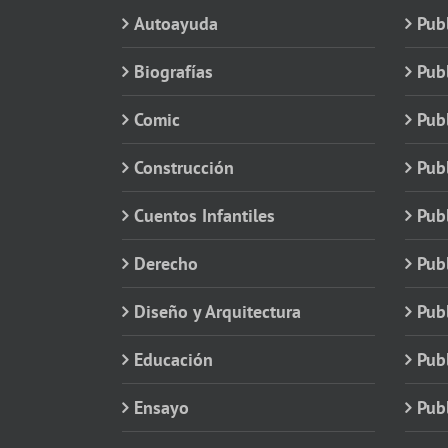
Autoayuda
Pub
Biografías
Publ
Comic
Publ
Construcción
Pub
Cuentos Infantiles
Publ
Derecho
Publ
Diseño y Arquitectura
Publ
Educación
Publ
Ensayo
Publ