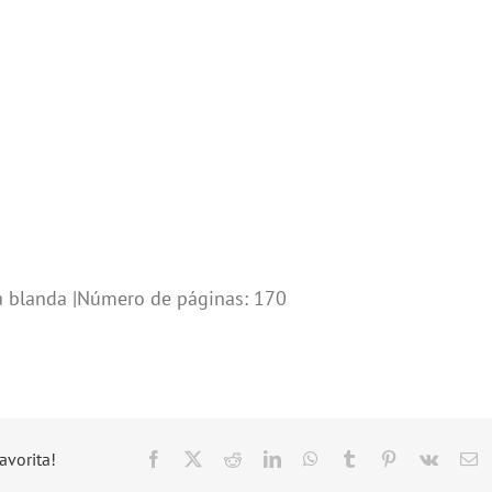
a blanda |Número de páginas: 170
avorita!
Facebook
X
Reddit
LinkedIn
WhatsApp
Tumblr
Pinterest
Vk
C
el