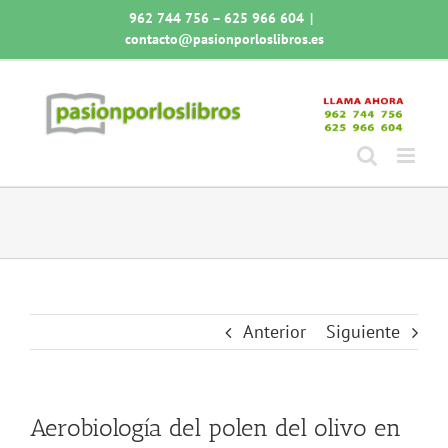
Saltar
962 744 756 – 625 966 604
|
al
contacto@pasionporloslibros.es
contenido
Anterior
Siguiente
Aerobiología del polen del olivo en