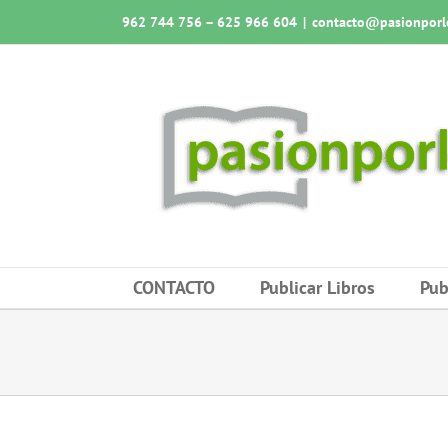
Saltar
962 744 756 – 625 966 604
|
contacto@pasionporlo
al
contenido
CONTACTO
Publicar Libros
Pub