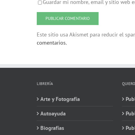
Guardar mi nombre, email y sitio web 
Este sitio usa Akismet para reducir el sp
comentarios.
LIBRERÍA
QUIERO
Arte y Fotografía
Publ
Autoayuda
Pub
Biografías
Publ