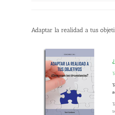
Adaptar la realidad a tus objet
¿
T
T
a
T
s