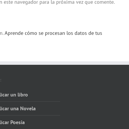
en este navegador para la próxima vez que comente.
am.
Aprende cómo se procesan los datos de tus
:
icar un libro
licar una Novela
icar Poesía