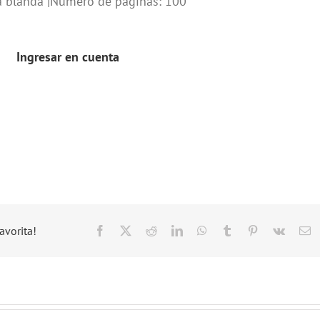
a blanda |Número de páginas: 100
Ingresar en cuenta
avorita!
Facebook
X
Reddit
LinkedIn
WhatsApp
Tumblr
Pinterest
Vk
C
el