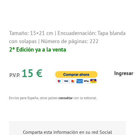
Tamaño: 15×21 cm | Encuadernación: Tapa blanda
con solapas | Número de páginas: 222
2ª Edición ya a la venta
15 €
Ingresar
P.V.P.
Envíos para España, otros países
consultar
con la editorial.
Comparta esta información en su red Social