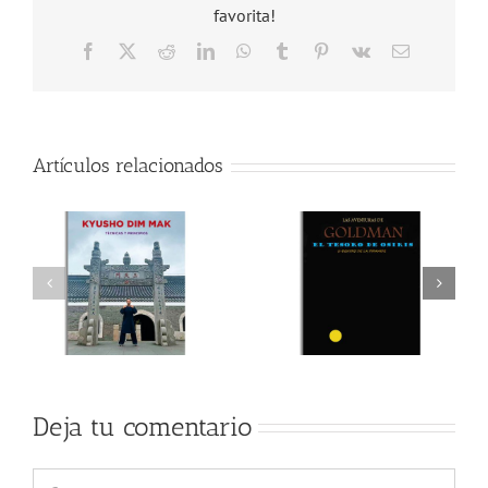
favorita!
Facebook
X
Reddit
LinkedIn
WhatsApp
Tumblr
Pinterest
Vk
Correo
electrónico
Artículos relacionados
Deja tu comentario
Comentar