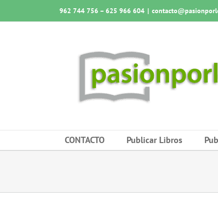
Saltar
962 744 756 – 625 966 604
|
contacto@pasionporlo
al
contenido
CONTACTO
Publicar Libros
Pub