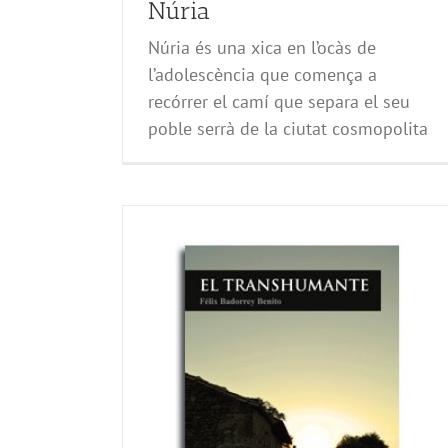
Núria
Núria és una xica en l’ocàs de
l’adolescència que comença a
recórrer el camí que separa el seu
poble serrà de la ciutat cosmopolita