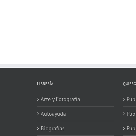
LIBRERÍA
QUIERO
Arte y Fotografía
Publ
Autoayuda
Pub
Biografías
Publ