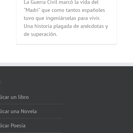
La Guerra Civil marcó la vida del
"Madri" que como tantos españoles
tuvo que ingeniárselas para vivir.
Una historia plagada de anécdotas y
de superación.
:
icar un libro
licar una Novela
icar Poesía