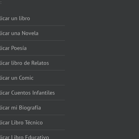
:
icar un libro
licar una Novela
icar Poesía
icar libro de Relatos
licar un Comic
icar Cuentos Infantiles
icar mi Biografía
icar Libro Técnico
icar Libro Educativo