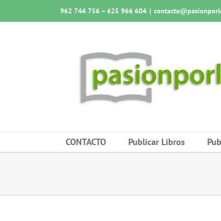
Saltar
962 744 756 – 625 966 604
|
contacto@pasionporlo
al
contenido
CONTACTO
Publicar Libros
Pub