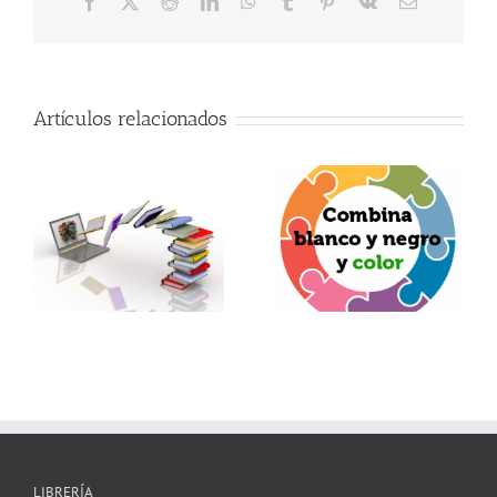
Facebook
X
Reddit
LinkedIn
WhatsApp
Tumblr
Pinterest
Vk
Correo
electrónico
Artículos relacionados
LIBRERÍA